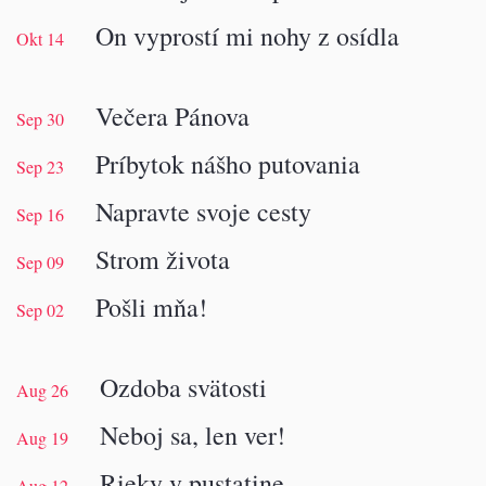
On vyprostí mi nohy z osídla
Okt 14
Večera Pánova
Sep 30
Príbytok nášho putovania
Sep 23
Napravte svoje cesty
Sep 16
Strom života
Sep 09
Pošli mňa!
Sep 02
Ozdoba svätosti
Aug 26
Neboj sa, len ver!
Aug 19
Rieky v pustatine
Aug 12