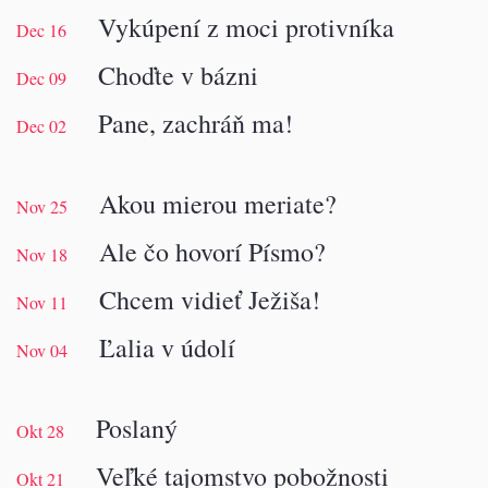
Vykúpení z moci protivníka
Dec 16
Choďte v bázni
Dec 09
Pane, zachráň ma!
Dec 02
Akou mierou meriate?
Nov 25
Ale čo hovorí Písmo?
Nov 18
Chcem vidieť Ježiša!
Nov 11
Ľalia v údolí
Nov 04
Poslaný
Okt 28
Veľké tajomstvo pobožnosti
Okt 21