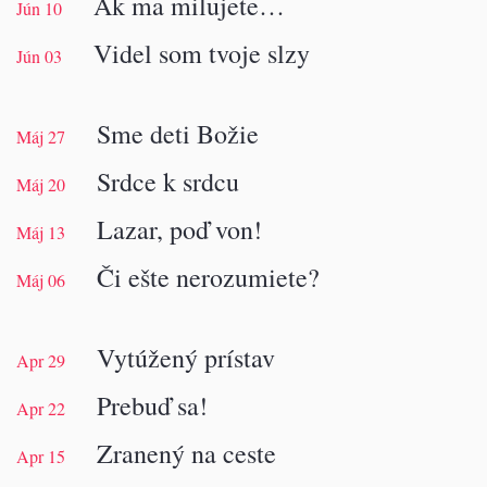
Ak ma milujete…
Jún 10
Videl som tvoje slzy
Jún 03
Sme deti Božie
Máj 27
Srdce k srdcu
Máj 20
Lazar, poď von!
Máj 13
Či ešte nerozumiete?
Máj 06
Vytúžený prístav
Apr 29
Prebuď sa!
Apr 22
Zranený na ceste
Apr 15