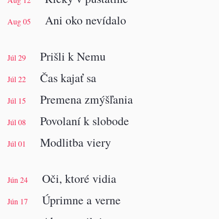
Ani oko nevídalo
Aug 05
Prišli k Nemu
Júl 29
Čas kajať sa
Júl 22
Premena zmýšľania
Júl 15
Povolaní k slobode
Júl 08
Modlitba viery
Júl 01
Oči, ktoré vidia
Jún 24
Úprimne a verne
Jún 17